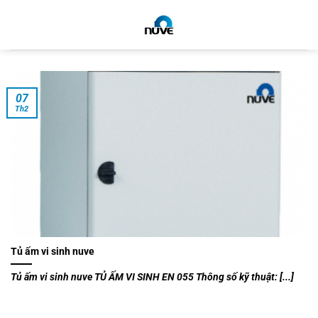
Bỏ
qua
nội
dung
07
Th2
Tủ ấm vi sinh nuve
Tủ ấm vi sinh nuve TỦ ẤM VI SINH EN 055 Thông số kỹ thuật: [...]